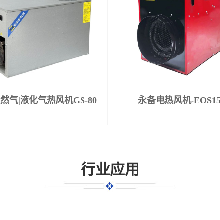
然气|液化气热风机GS-80
永备电热风机-EOS1
行业应用