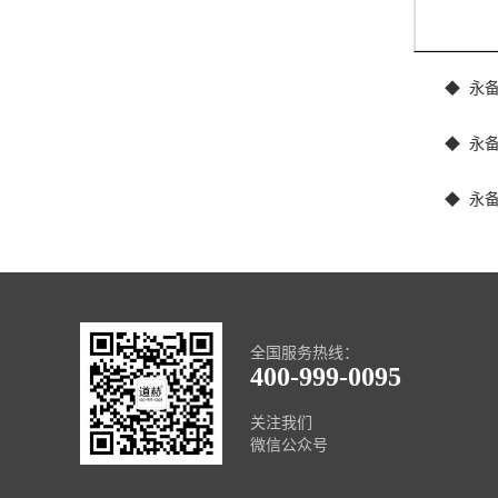
◆ 永
◆ 永
◆ 永备
全国服务热线：
400-999-0095
关注我们
微信公众号