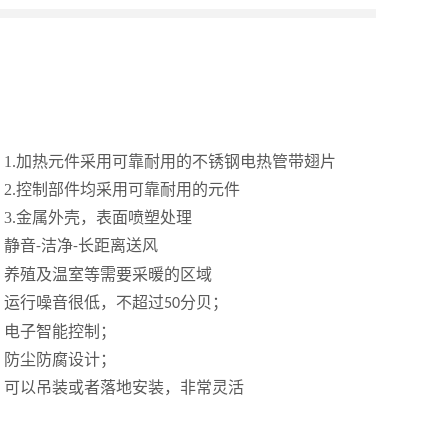
1.加热元件采用
可靠耐用的
不锈钢电热管带翅片
2.控制部件均采用可靠耐用的元件
3.金属外壳，表面喷塑处理
静音
洁净
长距离送风
-
-
养殖及温室等需要采暖的区域
运行噪音很低，不超过
分贝；
50
电子智能控制；
防尘防腐设计
；
可以吊装或者落
地安装，非常灵活